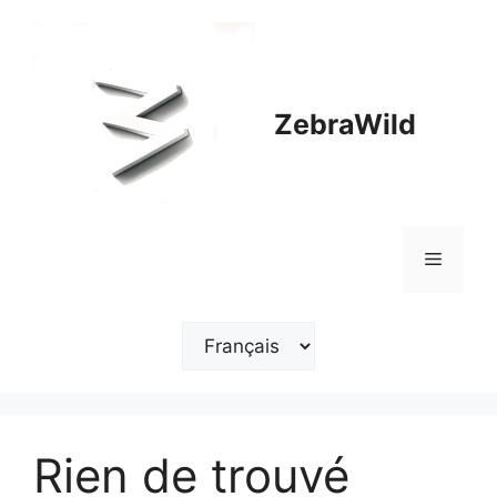
Aller
au
contenu
ZebraWild
Menu
Choisir
une
langue
Rien de trouvé