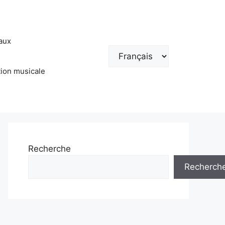
aux
Choisir
une
tion musicale
langue
Recherche
Recherch