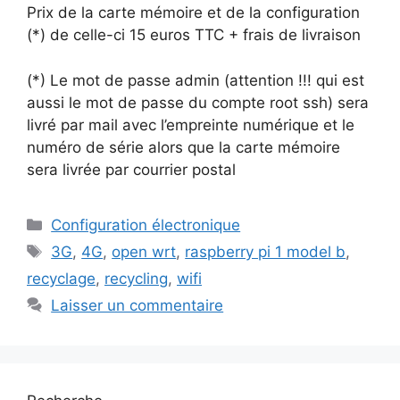
Prix de la carte mémoire et de la configuration
(*) de celle-ci 15 euros TTC + frais de livraison
(*) Le mot de passe admin (attention !!! qui est
aussi le mot de passe du compte root ssh) sera
livré par mail avec l’empreinte numérique et le
numéro de série alors que la carte mémoire
sera livrée par courrier postal
Catégories
Configuration électronique
Mots-
3G
,
4G
,
open wrt
,
raspberry pi 1 model b
,
clés
recyclage
,
recycling
,
wifi
Laisser un commentaire