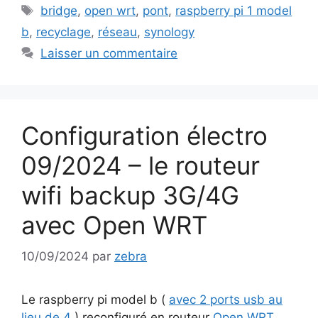
Mots-
bridge
,
open wrt
,
pont
,
raspberry pi 1 model
clés
b
,
recyclage
,
réseau
,
synology
Laisser un commentaire
Configuration électro
09/2024 – le routeur
wifi backup 3G/4G
avec Open WRT
10/09/2024
par
zebra
Le raspberry pi model b (
avec 2 ports usb au
lieu de 4
) reconfiguré en routeur
Open WRT